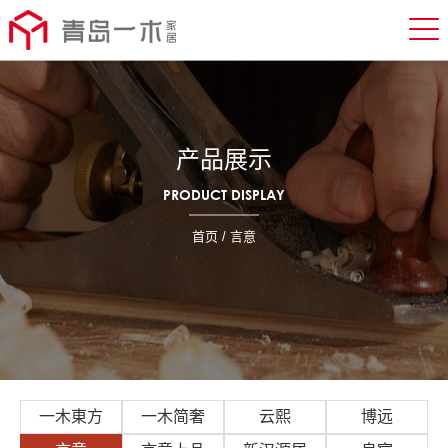
产品展示
PRODUCT DISPLAY
首页
/ 言意
一木東方
一木简奢
云熙
博远