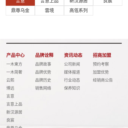
言意
言意上品
新汉源居
良宸
鼎尊乌金
雲境
高瓴系列
产品中心
品牌诠释
资讯动态
招商加盟
一木東方
品牌故事
公司新闻
预约考察
一木简奢
品牌优势
媒体报道
加盟优势
云熙
品牌历史
行业动态
经销商公告
博远
销售网络
保养知识
言意
言意上品
新汉源居
良宸
鼎尊乌金