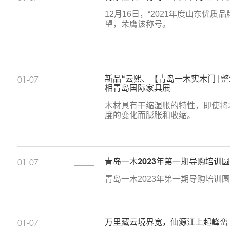
12月16日，“2021年度山东优
望，荣膺该称号。
新品“云熙、【青岛一木实木门|
01-07
相青岛国际家具展
木材具有干缩湿胀的特性，即使将
度的变化而膨胀和收缩。
青岛一木2023年第一期导购培训
01-07
青岛一木2023年第一期导购培训
万里藏云境界宽，仙源江上起峰峦 
01-07