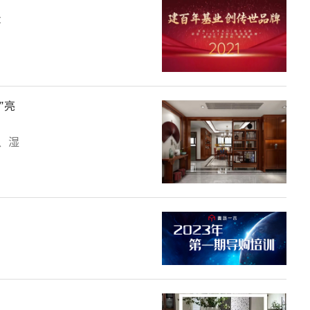
众
”亮
、湿