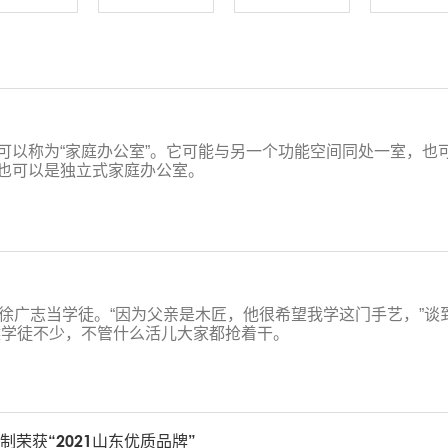
可以称为“家庭办公室”。它可能与另一个功能空间同处一室，也
也可以是独立式家庭办公室。
徐广志当学徒。“因为父亲是木匠，他很希望我学这门手艺，”谈
候学徒不少，不管什么活儿大家都抢着干。
荣获“2021山东优质品牌”