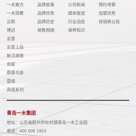
一木東方
品牌故事
公司新闻
预约考察
一木简奢
品牌优势
媒体报道
加盟优势
云熙
品牌历史
行业动态
经销商公告
博远
销售网络
保养知识
言意
言意上品
新汉源居
良宸
鼎尊乌金
雲境
高瓴系列
青岛一木集团
地址：山东省胶州市杜村镇青岛一木工业园
电话：400 006 1953